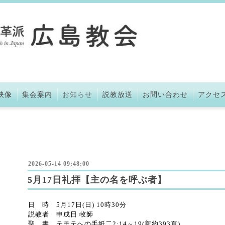
映像
集会案内
お知らせ
説教放送
お問い合わせ
アクセ
2026-05-14 09:48:00
5月17日礼拝【主の名を呼ぶ者】
日 時 5月17日(日) 10時30分
説教者 申成日 牧師
聖 書 テモテへの手紙二2:14～19(新約393頁)