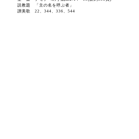
説教題 「主の名を呼ぶ者」
讃美歌 22、344、336、544