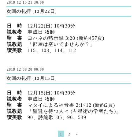
2019-12-15 21:30:00
次回の礼拝 [12月22日]
日 時
12月22(日) 10時30分
説教者
申成日 牧師
聖 書
ヨハネの黙示録 3:20 (新約457頁)
説教題
「部屋は空いてませんか？」
讃美歌
115、103
、114
、112
2019-12-08 20:00:00
次回の礼拝 [12月15日]
日 時
12月15(日) 10時30分
説教者
申成日 牧師
聖 書
マタイによる福音書 2:1~12 (新約2頁)
説教題
「聖誕を待つ人々 (占星術の学者たち)」
讃美歌
90、詩編歌105
、96
、539
1
2
»