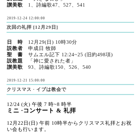
讃美歌
1、詩編歌47
、527
、541
2019-12-24 12:00:00
次回の礼拝 [12月29日]
日 時
12月29(日) 10時30分
説教者
申成日 牧師
聖 書
サムエル記下 12:24~25 (旧約498項)
説教題
「神に愛された者」
讃美歌
93、詩編歌150
、526
、540
2019-12-21 15:00:00
クリスマス ∙ イブは教会で
12/24 (火) 午後 7 時~8 時半
ミニ ∙コンサート & 礼拝
12月22日(日) 午前 10時半からクリスマス礼拝とお祝
い会も行います。