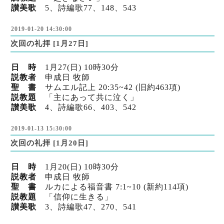
讃美歌
5、詩編歌77
、148
、543
2019-01-20 14:30:00
次回の礼拝 [1月27日]
日 時
1月27(日) 10時30分
説教者
申成日 牧師
聖 書
サムエル記上 20:35~42 (旧約463項)
説教題
「主にあって共に泣く」
讃美歌
4、詩編歌66
、403
、542
2019-01-13 15:30:00
次回の礼拝 [1月20日]
日 時
1月20(日) 10時30分
説教者
申成日 牧師
聖 書
ルカによる福音書 7:1~10 (新約114項)
説教題
「信仰に生きる」
讃美歌
3、詩編歌47
、270
、541