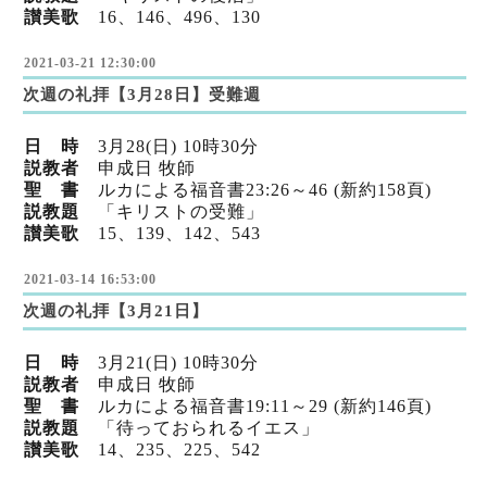
讃美歌
16、146、496、130
2021-03-21 12:30:00
次週の礼拝【3月28日】受難週
日 時
3月28
(日) 10時30分
説教者
申成日 牧師
聖 書
ルカによる福音書23:26～46 (新
約158頁)
説教題
「キリストの受難」
讃美歌
15、139、142、543
2021-03-14 16:53:00
次週の礼拝【3月21日】
日 時
3月21
(日) 10時30分
説教者
申成日 牧師
聖 書
ルカによる福音書19:11～29 (新
約146頁)
説教題
「待っておられるイエス」
讃美歌
14、235、225、542