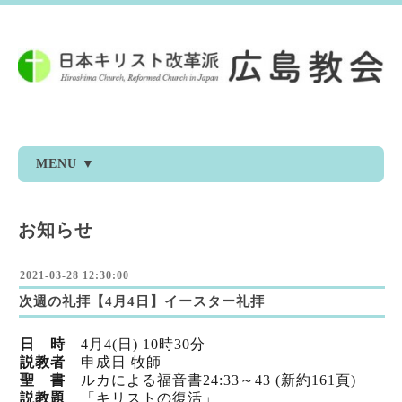
MENU ▼
お知らせ
2021-03-28 12:30:00
次週の礼拝【4月4日】イースター礼拝
日 時
4月4
(日) 10時30分
説教者
申成日 牧師
聖 書
ルカによる福音書24:33～43 (新
約161頁)
説教題
「キリストの復活」