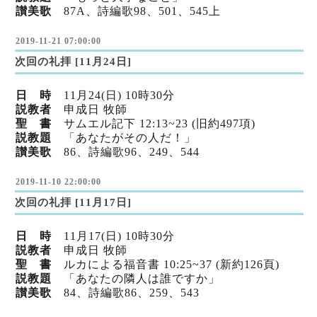
讃美歌
87A、詩編歌98
、501
、545上
2019-11-21 07:00:00
次回の礼拝 [11月24日]
日 時
11月24(日) 10時30分
説教者
申成日 牧師
聖 書
サムエル記下 12:13~23 (旧約497項)
説教題
「あなたがその人だ！」
讃美歌
86、詩編歌96
、249
、544
2019-11-10 22:00:00
次回の礼拝 [11月17日]
日 時
11月17(日) 10時30分
説教者
申成日 牧師
聖 書
ルカによる福音書 10:25~37 (新約126頁)
説教題
「あなたの隣人は誰ですか」
讃美歌
84、詩編歌86
、259
、543