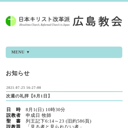
MENU ▼
お知らせ
2021-07-25 16:27:00
次週の礼拝【8月1日】
日 時
8
月1
(日) 10時30分
説教者
申成日 牧師
聖 書
列王記下6:14～23 (旧
約586頁)
説教題
「見る者と見られない者」