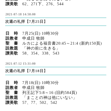
讃美歌
62、271下、276、544
2021-07-18 14:58:00
次週の礼拝【7月25日】
日 時
7
月25
(日) 10時30分
説教者
申成日 牧師
聖 書
ルカによる福音書20:45～21:4 (新
約150頁)
説教題
「神の前に生きる」
讃美歌
58、354、338、543
2021-07-12 15:31:00
次週の礼拝【7月18日】
日 時
7
月18
(日) 10時30分
説教者
申成日 牧師
聖 書
列王記下5:8～16 (旧
約584頁)
説教題
「まことの神は他にいない」
讃美歌
57、77、502、542