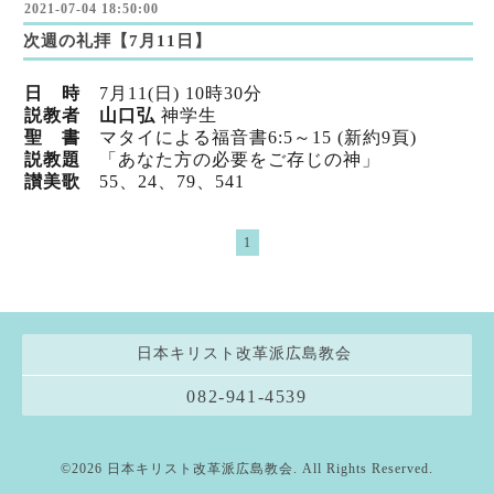
2021-07-04 18:50:00
次週の礼拝【7月11日】
日 時
7
月11
(日) 10時30分
説教者 山口弘
神学生
聖 書
マタイによる福音書6:5～15 (新
約9頁)
説教題
「あなた方の必要をご存じの神」
讃美歌
55、24、79、541
1
日本キリスト改革派広島教会
082-941-4539
©2026
日本キリスト改革派広島教会
. All Rights Reserved.