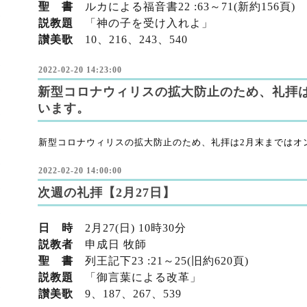
聖 書
ルカによる福音書22 :63～71(新
約156頁)
説教題
「神の子を受け入れよ」
讃美歌
10、216、243、540
2022-02-20 14:23:00
新型コロナウィリスの拡大防止のため、礼拝
います。
新型コロナウィリスの拡大防止のため、礼拝は2月末まではオ
2022-02-20 14:00:00
次週の礼拝【2月27日】
日 時
2
月27
(日) 10時30分
説教者
申成日 牧師
聖 書
列王記下23
:21～25(旧
約620頁)
説教題
「御言葉による改革」
讃美歌
9、187、267、539