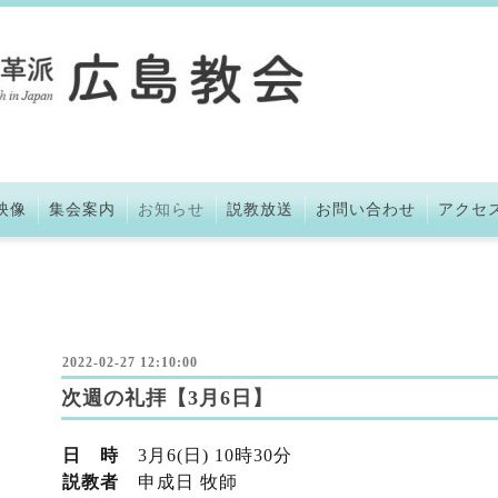
映像
集会案内
お知らせ
説教放送
お問い合わせ
アクセ
2022-02-27 12:10:00
次週の礼拝【3月6日】
日 時
3
月6
(日) 10時30分
説教者
申成日 牧師