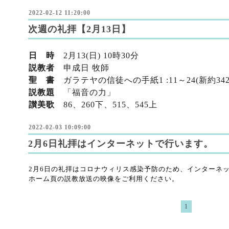
2022-02-12 11:20:00
次週の礼拝【2月13日】
日 時
2
月13
(日) 10時30分
説教者
申成日 牧師
聖 書
ガラテヤの信徒への手紙1
:11～24(新
約34
説教題
「福音の力」
讃美歌
86、260下、515、545上
2022-02-03 10:09:00
2月6日礼拝はインターネットで行います。
2月6日の礼拝はコロナウィリス感染予防のため、インターネ
ホーム頁の説教放送の映像をご利用ください。
1