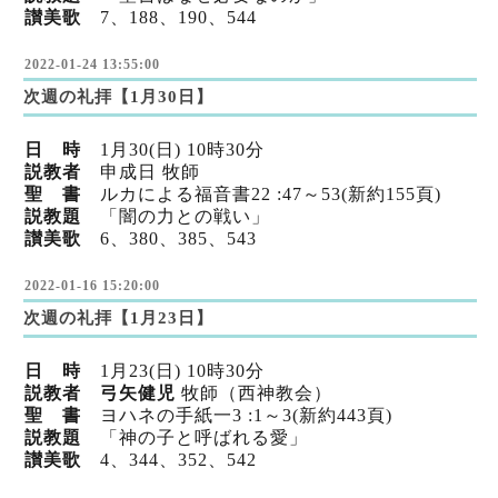
讃美歌
7、188、190、544
2022-01-24 13:55:00
次週の礼拝【1月30日】
日 時
1
月30
(日) 10時30分
説教者
申成日 牧師
聖 書
ルカによる福音書22 :47～53(新
約155頁)
説教題
「闇の力との戦い」
讃美歌
6、380、385、543
2022-01-16 15:20:00
次週の礼拝【1月23日】
日 時
1
月23
(日) 10時30分
説教者 弓矢健児
牧師（西神教会）
聖 書
ヨハネの手紙一3 :1～3(新
約443頁)
説教題
「神の子と呼ばれる愛」
讃美歌
4、344、352、542