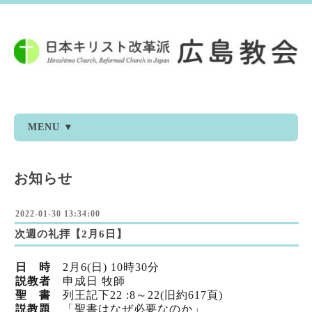
MENU ▼
お知らせ
2022-01-30 13:34:00
次週の礼拝【2月6日】
日 時
2
月6
(日) 10時30分
説教者
申成日 牧師
聖 書
列王記下22
:8～22(旧
約617頁)
説教題
「聖書はなぜ必要なのか」