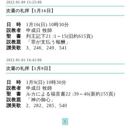
2022-01-09 13:25:00
次週の礼拝【1月16日】
日 時
1
月16
(日) 10時30分
説教者
申成日 牧師
聖 書
列王記下21
:1～15(旧
約615頁)
説教題
「罪が支払う報酬」
讃美歌
3、246、249、541
2022-01-02 14:42:00
次週の礼拝【1月9日】
日 時
1
月9
(日) 10時30分
説教者
申成日 牧師
聖 書
ルカによる福音書22 :39～46(新
約155頁)
説教題
「神の御心」
讃美歌
2、282、285、540
1