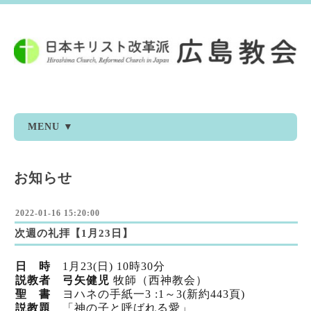
MENU ▼
お知らせ
2022-01-16 15:20:00
次週の礼拝【1月23日】
日 時
1
月23
(日) 10時30分
説教者 弓矢健児
牧師（西神教会）
聖 書
ヨハネの手紙一3 :1～3(新
約443頁)
説教題
「神の子と呼ばれる愛」