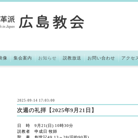
映像
集会案内
お知らせ
説教放送
お問い合わせ
アクセ
2025-09-14 17:03:00
次週の礼拝【2025年9月21日】
日 時 9月21(日) 10時30分
説教者 申成日 牧師
聖 書 創世記49:13～28(旧約90頁)