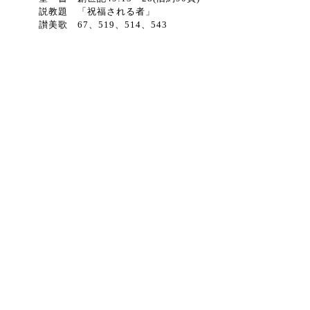
説教題 「祝福される者」
讃美歌 67、519、514、543