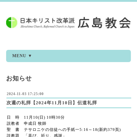
MENU ▼
お知らせ
2024-11-03 17:25:00
次週の礼拝【2024年11月10日】伝道礼拝
日 時 11月10(日) 10時30分
説教者 申成日 牧師
聖 書 テサロニケの信徒への手紙一5:16～18(新約379頁)
説教題 「喜び、祈り、感謝」