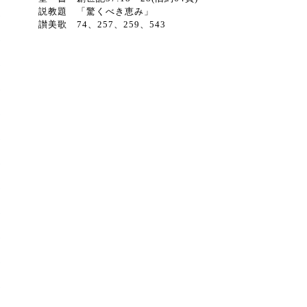
説教題 「驚くべき恵み」
讃美歌 74、257、259、543