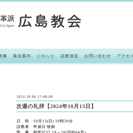
映像
集会案内
お知らせ
説教放送
お問い合わせ
アクセ
2024-10-06 17:08:00
次週の礼拝【2024年10月13日】
日 時 10月13(日) 10時30分
説教者 申成日 牧師
聖 書 創世記37:18～28(旧約64頁)