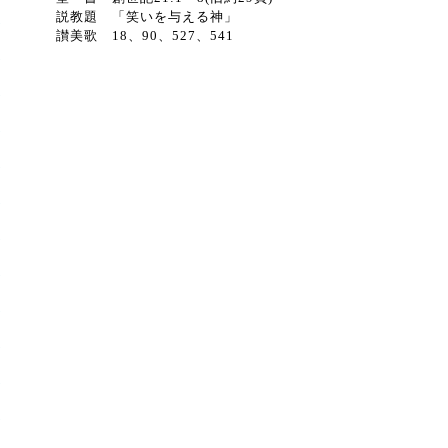
説教題 「笑いを与える神」
讃美歌 18、90、527、541