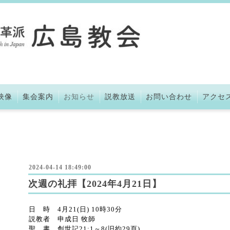
映像
集会案内
お知らせ
説教放送
お問い合わせ
アクセ
2024-04-14 18:49:00
次週の礼拝【2024年4月21日】
日 時 4月21(日) 10時30分
説教者 申成日 牧師
聖 書 創世記21:1～8(旧約29頁)