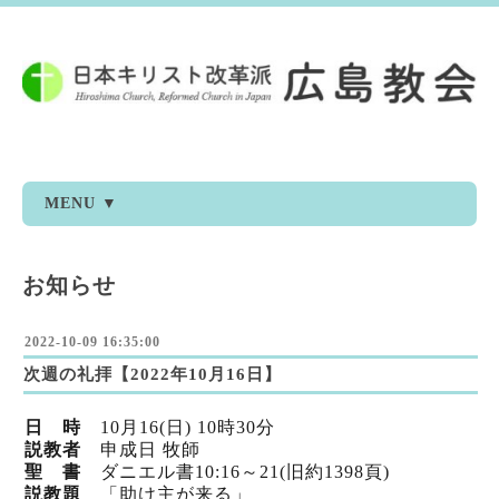
MENU ▼
お知らせ
2022-10-09 16:35:00
次週の礼拝【2022年10月16日】
日 時
10
月16
(日) 10時30分
説教者
申成日 牧師
聖 書
ダニエル書10:16～21(旧
約1398頁)
説教題
「助け主が来る」