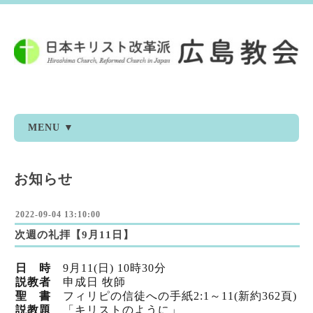
MENU ▼
お知らせ
2022-09-04 13:10:00
次週の礼拝【9月11日】
日 時
9
月11
(日) 10時30分
説教者
申成日 牧師
聖 書
フィリピの信徒への手紙2:1～11(新
約362頁)
説教題
「キリストのように」