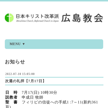
MENU ▼
お知らせ
2022-07-10 15:05:00
次週の礼拝【7月17日】
日 時
7
月17
(日) 10時30分
説教者
申成日 牧師
聖 書
フィリピの信徒への手紙1 :7～11(新
約361
頁)