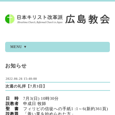
MENU ▼
お知らせ
2022-06-26 15:40:00
次週の礼拝【7月3日】
日 時
7
月3
(日) 10時30分
説教者
申成日 牧師
聖 書
フィリピの信徒への手紙1 :1～6(新
約361頁)
説教題
「善い業を始められた方」