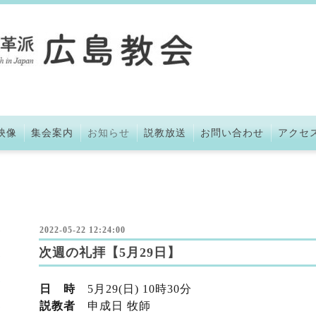
映像
集会案内
お知らせ
説教放送
お問い合わせ
アクセ
2022-05-22 12:24:00
次週の礼拝【5月29日】
日 時
5
月29
(日) 10時30分
説教者
申成日 牧師