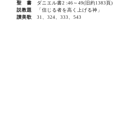
聖 書
ダニエル書2 :46～49(旧
約1383頁)
説教題
「信じる者を高く上げる神」
讃美歌
31、324、333、543