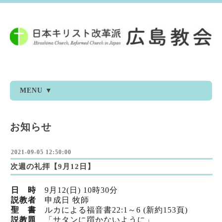
MENU ▼
お知らせ
2021-09-05 12:50:00
次週の礼拝【9月12日】
日 時
9
月12
(日) 10時30分
説教者
申成日 牧師
聖 書
ルカによる福音書22:1～6 (新
約153頁)
説教題
「サタンに躓かないように」