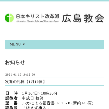
MENU ▼
お知らせ
2021-01-10 10:12:00
次週の礼拝【1月10日】
日 時
1月10
(日) 10時30分
説教者
申成日 牧師
聖 書
ルカによる福音書 18:1～8 (新
約143頁)
説教題
「絶えず祈る
」