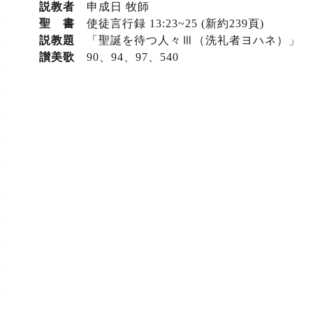
説教者
申成日 牧師
聖 書
使徒言行録 13:23~25 (新約239頁)
説教題
「聖誕を待つ人々Ⅲ（洗礼者ヨハネ）」
讃美歌
90、94
、97
、540