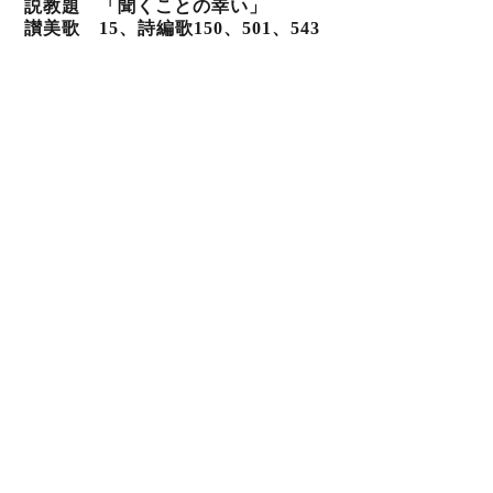
説教題
「聞くことの幸い」
讃美歌
15、詩編歌150
、501
、543