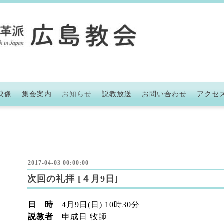
映像
集会案内
お知らせ
説教放送
お問い合わせ
アクセ
2017-04-03 00:00:00
次回の礼拝 [４月9日]
日 時
4月9日(日) 10時30分
説教者
申成日 牧師