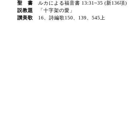
聖 書
ルカによる福音書 13:31~35 (新136項)
説教題
「十字架の愛」
讃美歌
16、詩編歌150、139
、545上